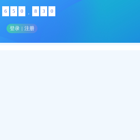
6
5
0
8
3
0
,
登录
|
注册