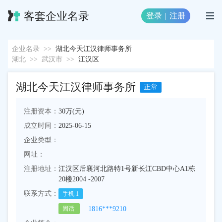
客套企业名录
登录
|
注册
企业名录
>>
湖北今天江汉律师事务所
湖北
>>
武汉市
>>
江汉区
湖北今天江汉律师事务所
正常
注册资本：
30万(元)
成立时间：
2025-06-15
企业类型：
网址：
注册地址：
江汉区后襄河北路特1号新长江CBD中心A1栋
20楼2004 -2007
联系方式：
手机
1
1816***9210
固话