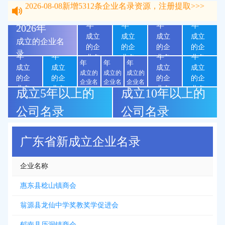
2025
2024
2023
2022
2026-08-08
新增
5312
条企业名录资源，注册提取>>>
年
年
年
年
2026年
成立
成立
成立
成立
成立的企业名
2021
2020
2016
2015
的企
的企
的企
的企
2019
2018
2017
录
年
年
年
年
业名
业名
业名
业名
年
年
年
成立
成立
成立
成立
录
录
录
录
成立的
成立的
成立的
的企
的企
的企
的企
企业名
企业名
企业名
业名
业名
业名
业名
成立5年以上的
成立10年以上的
录
录
录
录
录
录
录
公司名录
公司名录
广东省新成立企业名录
企业名称
惠东县稔山镇商会
翁源县龙仙中学奖教奖学促进会
郁南县历洞镇商会