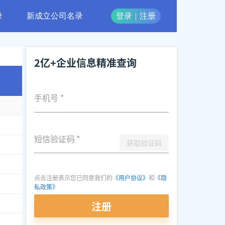
录
新成立公司名录
登录
|
注册
2亿+企业信息精准查询
手机号
*
8866
短信验证码
*
获取验证码
7113
，
1850***2849
，
1825***2452
，
1822***8152
点击注册表示您已同意我们的
《用户协议》
和
《隐
私政策》
注册