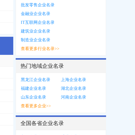
批发零售企业名录
金融业企业名录
IT互联网企业名录
**8436
建筑业企业名录
制造业企业名录
查看更多行业名录>>
热门地域企业名录
黑龙江企业名录
上海企业名录
福建企业名录
湖北企业名录
山东企业名录
河南企业名录
查看更多企业>>
***7555
，
1898***6532
，
1347***0745
5652
，
1524***1102
，
1560***8818
，
0717***1519
，
1500***5659
，
1507**
全国各省企业名录
8182