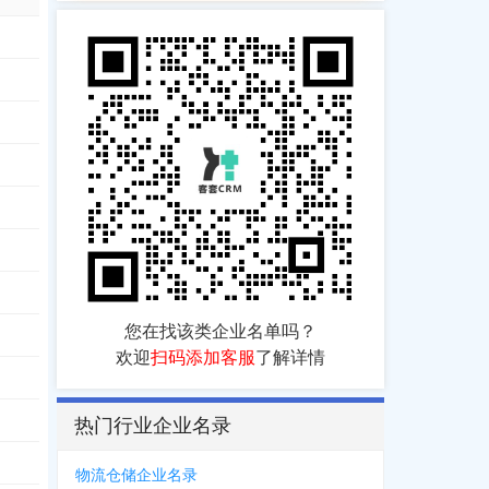
*1999
，
0571****4506
，
0571****5260
，
0571****5650
您在找该类企业名单吗？
欢迎
扫码添加客服
了解详情
***1162
，
0573****6819
热门行业企业名录
物流仓储企业名录