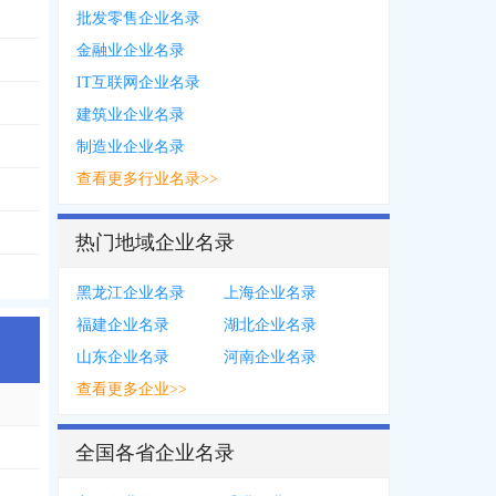
批发零售企业名录
金融业企业名录
IT互联网企业名录
建筑业企业名录
制造业企业名录
查看更多行业名录>>
***7609
，
1526***4837
热门地域企业名录
黑龙江企业名录
上海企业名录
福建企业名录
湖北企业名录
山东企业名录
河南企业名录
查看更多企业>>
*2306
，
1895***4360
，
1588***7765
，
1373***7800
，
1988***0929
，
0574*
全国各省企业名录
**8366
，
1508***9966
，
0571****5106
，
0571****5082
，
0571****5108
，
0