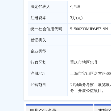
法定代表人
付*华
注册资本
3万(元)
统一社会信用代码
51500233MJP645719N
登记机关
企业类型
行政区划
重庆
市辖区
忠县
注册地址
上海市宝山区盘古路388
经营范围
组织商务考察、展览展
务；开展公益项目。
忠县企业名录
市辖