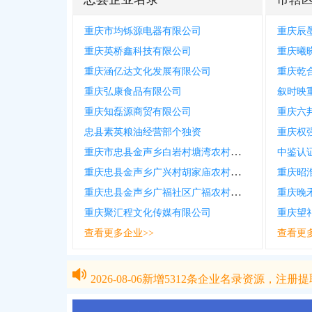
重庆市均铄源电器有限公司
重庆辰
重庆英桥鑫科技有限公司
重庆曦
重庆涵亿达文化发展有限公司
重庆乾
重庆弘康食品有限公司
叙时映
重庆知磊源商贸有限公司
重庆六
忠县素英粮油经营部个独资
重庆权
重庆市忠县金声乡白岩村塘湾农村综合服务社有限公司
中鉴认
重庆忠县金声乡广兴村胡家庙农村综合服务社有限公司
重庆昭
重庆忠县金声乡广福社区广福农村综合服务社有限公司
重庆晚
重庆聚汇程文化传媒有限公司
重庆望
查看更多企业>>
查看更
2026-08-06
新增
5312
条企业名录资源，注册提取
2026-08-06
新增
5312
条企业名录资源，注册提取