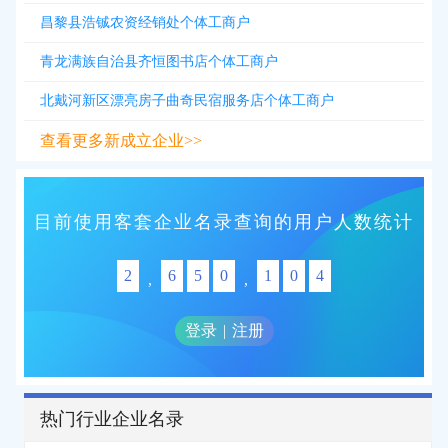
昌黎县浩铖农资经销处个体工商户
青龙满族自治县齐恒图书店个体工商户
北戴河新区漂亮房子曲奇民宿服务店个体工商户
查看更多新成立企业>>
目前使用客套企业名录查询的用户人数统计
2
6
5
0
1
0
4
,
,
登录
|
注册
热门行业企业名录