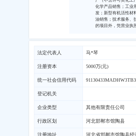
产（不含许可类化工
化学产品销售；工业
发；新型有机活性材
油销售；技术服务、
的项目外，凭营业执
法定代表人
马*琴
注册资本
5000万(元)
统一社会信用代码
91130433MADHW3TB
登记机关
企业类型
其他有限责任公司
行政区划
河北
邯郸市
馆陶县
注册地址
河北省邯郸市馆陶县经济