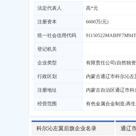
法定代表人
高*元
注册资本
6600万(元)
统一社会信用代码
91150522MABPF7M94
登记机关
企业类型
有限责任公司(自然独资
行政区划
内蒙古
通辽市
科尔沁左
注册地址
内蒙古自治区通辽市科尔
经营范围
有色金属合金制造;再生
科尔沁左翼后旗企业名录
通辽