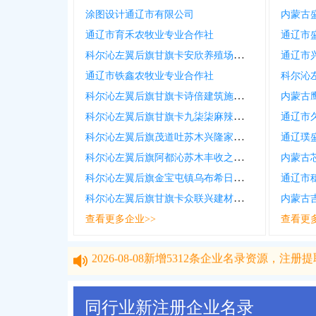
涂图设计通辽市有限公司
内蒙古
通辽市育禾农牧业专业合作社
通辽市
科尔沁左翼后旗甘旗卡安欣养殖场个体工商户
通辽市
通辽市铁鑫农牧业专业合作社
科尔沁左翼后旗甘旗卡诗倍建筑施工部个体工商户
内蒙古
科尔沁左翼后旗甘旗卡九柒柒麻辣烫店个体工商户
通辽市
科尔沁左翼后旗茂道吐苏木兴隆家庭农牧场个体工商户
通辽璞
科尔沁左翼后旗阿都沁苏木丰收之路家庭农牧场个体工商户
内蒙古
科尔沁左翼后旗金宝屯镇乌布希日嘎白春畜牧养殖场个体工商户
通辽市
科尔沁左翼后旗甘旗卡众联兴建材商店个体工商户
内蒙古
查看更多企业>>
查看更
2026-08-08
新增
5312
条企业名录资源，注册提取
2026-08-08
新增
5312
条企业名录资源，注册提取
同行业新注册企业名录