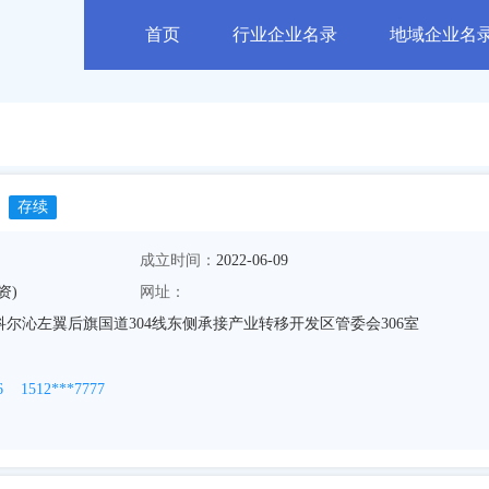
首页
行业企业名录
地域企业名
存续
成立时间：
2022-06-09
资)
网址：
尔沁左翼后旗国道304线东侧承接产业转移开发区管委会306室
6
1512***7777