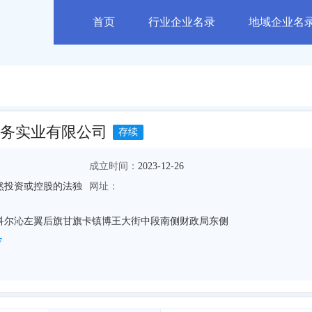
首页
行业企业名录
地域企业名
务实业有限公司
存续
成立时间：
2023-12-26
然投资或控股的法独
网址：
科尔沁左翼后旗甘旗卡镇博王大街中段南侧财政局东侧
7