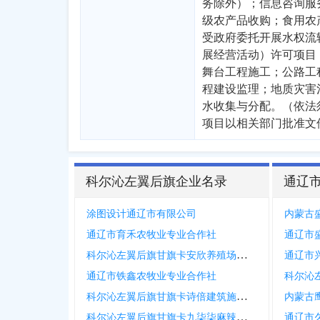
务除外）；信息咨询服
级农产品收购；食用农
受政府委托开展水权流
展经营活动）许可项目
舞台工程施工；公路工
程建设监理；地质灾害
水收集与分配。（依法
项目以相关部门批准文
科尔沁左翼后旗企业名录
通辽
涂图设计通辽市有限公司
内蒙古
通辽市育禾农牧业专业合作社
通辽市
科尔沁左翼后旗甘旗卡安欣养殖场个体工商户
通辽市
通辽市铁鑫农牧业专业合作社
科尔沁左翼后旗甘旗卡诗倍建筑施工部个体工商户
内蒙古
科尔沁左翼后旗甘旗卡九柒柒麻辣烫店个体工商户
通辽市