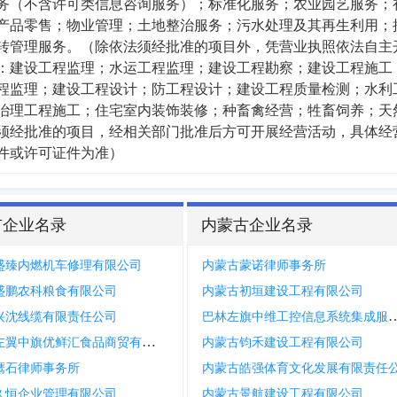
务（不含许可类信息咨询服务）；标准化服务；农业园艺服务；
产品零售；物业管理；土地整治服务；污水处理及其再生利用；
转管理服务。（除依法须经批准的项目外，凭营业执照依法自主
：建设工程监理；水运工程监理；建设工程勘察；建设工程施工
程监理；建设工程设计；防工程设计；建设工程质量检测；水利
治理工程施工；住宅室内装饰装修；种畜禽经营；牲畜饲养；天
须经批准的项目，经相关部门批准后方可开展经营活动，具体经
件或许可证件为准）
市企业名录
内蒙古企业名录
盛臻内燃机车修理有限公司
内蒙古蒙诺律师事务所
盛鹏农科粮食有限公司
内蒙古初垣建设工程有限公司
巴林左旗中维工控信息系统集成
兴沈线缆有限责任公司
科尔沁左翼中旗优鲜汇食品商贸有限公司
内蒙古钧禾建设工程有限公司
鹰石律师事务所
内蒙古皓强体育文化发展有限责任
久恒企业管理有限公司
内蒙古景航建设工程有限公司