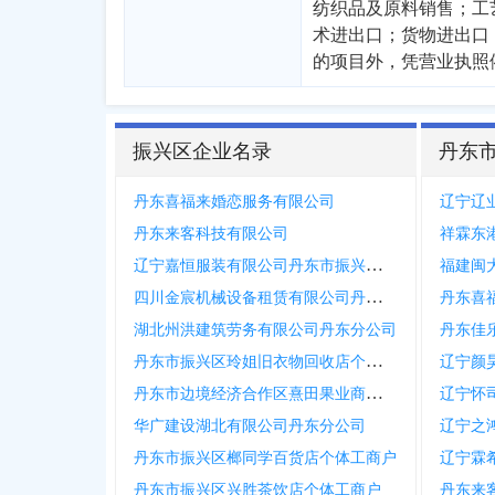
纺织品及原料销售；工
术进出口；货物进出口
的项目外，凭营业执照
振兴区企业名录
丹东
丹东喜福来婚恋服务有限公司
辽宁辽
丹东来客科技有限公司
祥霖东
辽宁嘉恒服装有限公司丹东市振兴区集环分公司
福建闽
四川金宸机械设备租赁有限公司丹东分公司
丹东喜
湖北州洪建筑劳务有限公司丹东分公司
丹东佳
丹东市振兴区玲姐旧衣物回收店个体工商户
辽宁颜
丹东市边境经济合作区熹田果业商行个体工商户
辽宁怀
华广建设湖北有限公司丹东分公司
辽宁之
丹东市振兴区榔同学百货店个体工商户
辽宁霖
丹东市振兴区兴胜茶饮店个体工商户
丹东来