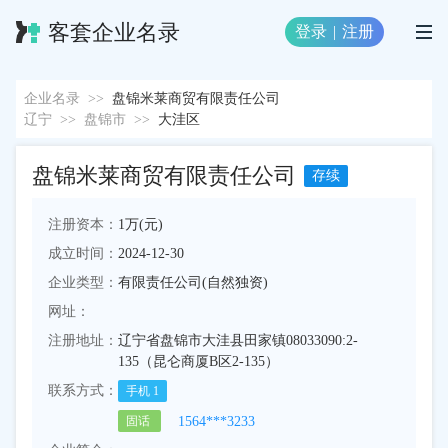
客套企业名录
登录
|
注册
企业名录
>>
盘锦米莱商贸有限责任公司
辽宁
>>
盘锦市
>>
大洼区
盘锦米莱商贸有限责任公司
存续
注册资本：
1万(元)
成立时间：
2024-12-30
企业类型：
有限责任公司(自然独资)
网址：
注册地址：
辽宁省盘锦市大洼县田家镇08033090:2-
135（昆仑商厦B区2-135）
联系方式：
手机
1
1564***3233
固话