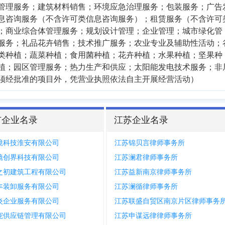
管理服务；建筑材料销售；环境应急治理服务；包装服务；广告
息咨询服务（不含许可类信息咨询服务）；租赁服务（不含许可
；商业综合体管理服务；规划设计管理；企业管理；城市绿化管
服务；礼品花卉销售；技术推广服务；农业专业及辅助性活动；
类种植；蔬菜种植；食用菌种植；花卉种植；水果种植；坚果种
植；园区管理服务；热力生产和供应；太阳能发电技术服务；非
须经批准的项目外，凭营业执照依法自主开展经营活动）
市企业名录
江苏企业名录
境科技淮安有限公司
江苏锦贝言律师事务所
镜创界科技有限公司
江苏澜君律师事务所
之初建筑工程有限公司
江苏益新南京律师事务所
丰装卸服务有限公司
江苏澜循律师事务所
炎企业服务有限公司
江苏联盛自贸区南京片区律师事务
宠供应链管理有限公司
江苏申谋远律律师事务所