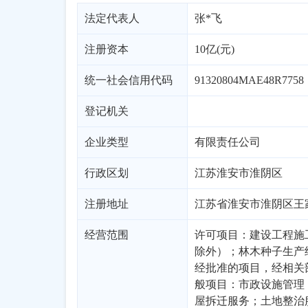
法定代表人
张*飞
注册资本
10亿(元)
统一社会信用代码
91320804MAE48R7758
登记机关
企业类型
有限责任公司
行政区划
江苏
淮安市
淮阴区
注册地址
江苏省淮安市淮阴区王家
经营范围
许可项目：建设工程施
除外）；林木种子生产
经批准的项目，经相关
般项目：市政设施管理
屋拆迁服务；土地整治