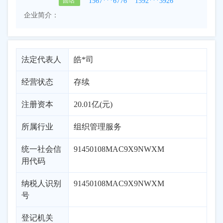
1567***6776
1592***3926
固话
企业简介：
法定代表人
皓*司
经营状态
存续
注册资本
20.01亿(元)
所属行业
组织管理服务
统一社会信
91450108MAC9X9NWXM
用代码
纳税人识别
91450108MAC9X9NWXM
号
登记机关