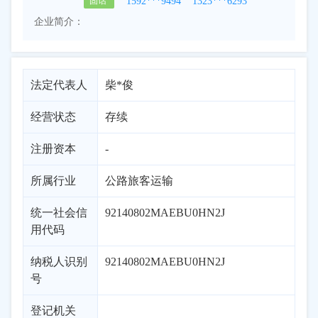
1592***9494
1323***6293
固话
企业简介：
法定代表人
柴*俊
经营状态
存续
注册资本
-
所属行业
公路旅客运输
统一社会信
92140802MAEBU0HN2J
用代码
纳税人识别
92140802MAEBU0HN2J
号
登记机关