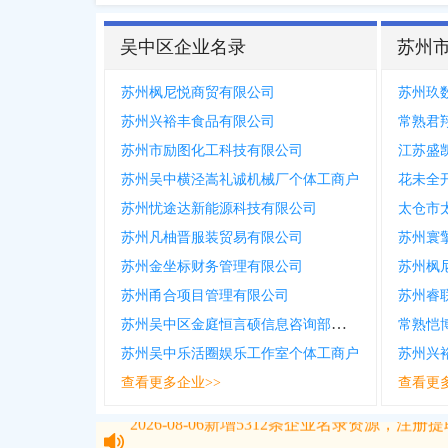
吴中区企业名录
苏州
苏州枫尼悦商贸有限公司
苏州玖
苏州兴裕丰食品有限公司
常熟君
苏州市励图化工科技有限公司
江苏盛
苏州吴中横泾嵩礼诚机械厂个体工商户
苏州忧途达新能源科技有限公司
太仓市
苏州凡柚晋服装贸易有限公司
苏州寰
苏州金坐标财务管理有限公司
苏州枫
苏州甬合项目管理有限公司
苏州睿
苏州吴中区金庭恒言硕信息咨询部个体工商户
常熟恺
苏州吴中乐活圈娱乐工作室个体工商户
苏州兴
查看更多企业>>
查看更
2026-08-06
新增
5312
条企业名录资源，注册提取