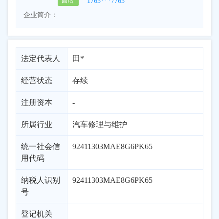
1763***7763
固话
企业简介：
法定代表人
田*
经营状态
存续
注册资本
-
所属行业
汽车修理与维护
统一社会信
92411303MAE8G6PK65
用代码
纳税人识别
92411303MAE8G6PK65
号
登记机关