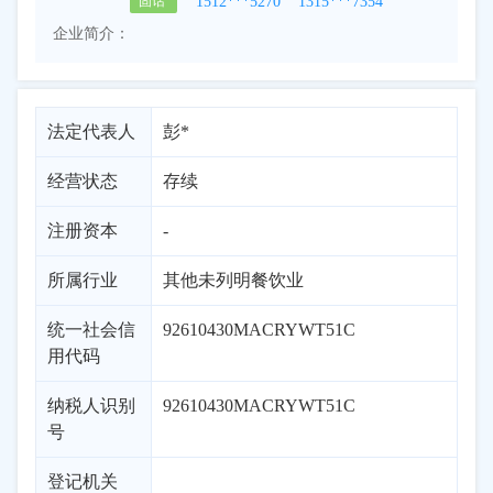
1512***5270
1315***7354
固话
企业简介：
法定代表人
彭*
经营状态
存续
注册资本
-
所属行业
其他未列明餐饮业
统一社会信
92610430MACRYWT51C
用代码
纳税人识别
92610430MACRYWT51C
号
登记机关