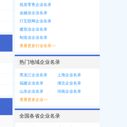
批发零售企业名录
金融业企业名录
IT互联网企业名录
建筑业企业名录
制造业企业名录
查看更多行业名录>>
热门地域企业名录
3187
，
1891***9771
，
0216***3186
，
0216***3799
，
1358***8364
，
0216**
黑龙江企业名录
上海企业名录
3963
，
1860***8528
福建企业名录
湖北企业名录
**5937
，
4006751937
，
0757****6493
，
1581***3842
，
1892***6638
，
1465
山东企业名录
河南企业名录
查看更多企业>>
全国各省企业名录