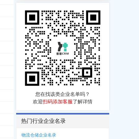
1811
，
0719***6386
5797
，
1307***2865
，
1392***3127
，
1382***4554
，
1352***2532
，
1851**
您在找该类企业名单吗？
9669
，
0724***8139
，
0724***6996
，
0724***8118
，
0724***8031
，
1390**
欢迎
扫码添加客服
了解详情
2035
，
1518***3233
，
1863***9678
，
1991***1636
，
1878***3333
，
1868**
热门行业企业名录
物流仓储企业名录