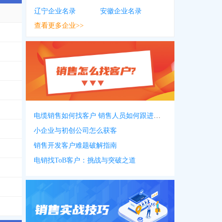
辽宁企业名录
安徽企业名录
查看更多企业>>
1484
，
0510****1301
，
0511****7001
，
1776***7992
，
1519***5950
，
1886
7008
电缆销售如何找客户 销售人员如何跟进客户
小企业与初创公司怎么获客
销售开发客户难题破解指南
电销找ToB客户：挑战与突破之道
9603
，
1812***9973
，
0208***9762
，
1501***2438
，
1892***6082