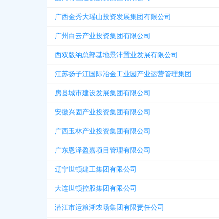
广西金秀大瑶山投资发展集团有限公司
广州白云产业投资集团有限公司
西双版纳总部基地景沣置业发展有限公司
江苏扬子江国际冶金工业园产业运营管理集团有限公司
房县城市建设发展集团有限公司
安徽兴固产业投资集团有限公司
广西玉林产业投资集团有限公司
广东恩泽盈嘉项目管理有限公司
辽宁世顿建工集团有限公司
大连世顿控股集团有限公司
潜江市运粮湖农场集团有限责任公司