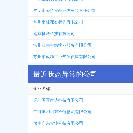
西安市绿色食品开发有限责任公司
常州市桂花香餐饮有限公司
南京畅洋科技有限公司
常州江南中鑫物业服务有限公司
苏州市成功工业气体供应有限公司
最近状态异常的公司
企业名称
深圳国开泰达科技有限公司
中能国和山东冷链物流有限公司
泉南广东农业科技有限公司