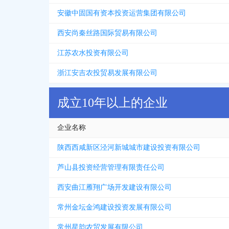
安徽中固国有资本投资运营集团有限公司
西安尚秦丝路国际贸易有限公司
江苏农水投资有限公司
浙江安吉农投贸易发展有限公司
成立10年以上的企业
企业名称
陕西西咸新区泾河新城城市建设投资有限公司
芦山县投资经营管理有限责任公司
西安曲江雁翔广场开发建设有限公司
常州金坛金鸿建设投资发展有限公司
常州星韵农贸发展有限公司