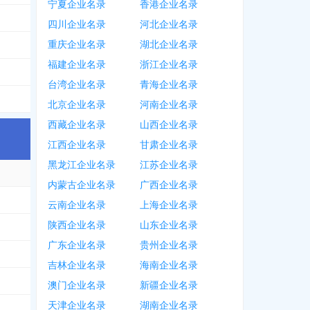
宁夏企业名录
香港企业名录
四川企业名录
河北企业名录
重庆企业名录
湖北企业名录
福建企业名录
浙江企业名录
台湾企业名录
青海企业名录
北京企业名录
河南企业名录
西藏企业名录
山西企业名录
江西企业名录
甘肃企业名录
黑龙江企业名录
江苏企业名录
内蒙古企业名录
广西企业名录
云南企业名录
上海企业名录
陕西企业名录
山东企业名录
4677
，
1834***7787
，
1733***5953
，
1367***9287
，
1993***1550
，
1388**
广东企业名录
贵州企业名录
吉林企业名录
海南企业名录
澳门企业名录
新疆企业名录
天津企业名录
湖南企业名录
****1547