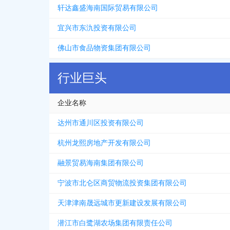
轩达鑫盛海南国际贸易有限公司
宜兴市东氿投资有限公司
佛山市食品物资集团有限公司
行业巨头
企业名称
达州市通川区投资有限公司
杭州龙熙房地产开发有限公司
融景贸易海南集团有限公司
宁波市北仑区商贸物流投资集团有限公司
天津津南晟远城市更新建设发展有限公司
潜江市白鹭湖农场集团有限责任公司