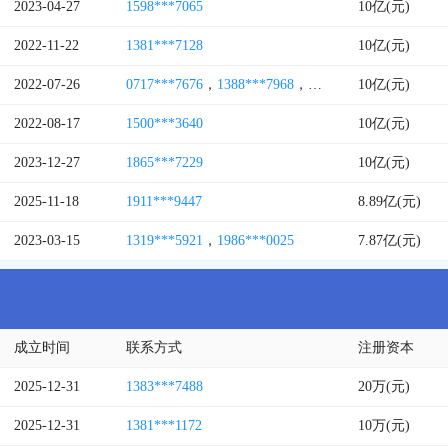
2023-04-27
1598***7065
10亿(元)
2022-11-22
1381***7128
10亿(元)
2022-07-26
0717***7676
，
1388***7968
，
0717***7661
10亿(元)
2022-08-17
1500***3640
10亿(元)
2023-12-27
1865***7229
10亿(元)
2025-11-18
1911***9447
8.89亿(元)
2023-03-15
1319***5921
，
1986***0025
7.87亿(元)
成立时间
联系方式
注册资本
2025-12-31
1383***7488
20万(元)
2025-12-31
1381***1172
10万(元)