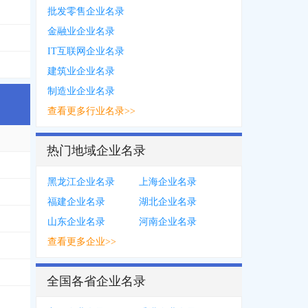
批发零售企业名录
金融业企业名录
IT互联网企业名录
****0596
，
0757****7612
，
0757****5021
，
0757****3971
建筑业企业名录
制造业企业名录
查看更多行业名录>>
热门地域企业名录
6149
黑龙江企业名录
上海企业名录
福建企业名录
湖北企业名录
山东企业名录
河南企业名录
查看更多企业>>
****7609
，
1526***4837
全国各省企业名录