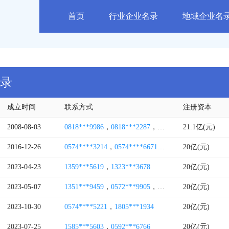
首页
行业企业名录
地域企业名
录
成立时间
联系方式
注册资本
2008-08-03
0818***9986
，
0818***2287
，
0818***2286
21.1亿(元)
，
1528***
2016-12-26
0574****3214
，
0574****6671
，
0574****3237
20亿(元)
，
0574
2023-04-23
1359***5619
，
1323***3678
20亿(元)
2023-05-07
1351***9459
，
0572***9905
，
1876***3369
20亿(元)
2023-10-30
0574****5221
，
1805***1934
20亿(元)
2023-07-25
1585***5603
，
0592***6766
20亿(元)