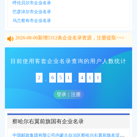
呼伦贝尔市企业名录
巴彦淖尔市企业名录
乌兰察布市企业名录
2026-08-06
新增
5312
条企业名录资源，注册提取>>>
2026-08-06
新增
5312
条企业名录资源，注册提取>>>
目前使用客套企业名录查询的用户人数统计
2
6
5
1
4
1
1
,
,
登录
|
注册
察哈尔右翼前旗国有企业名录
中国邮政集团有限公司内蒙古自治区察哈尔右翼前旗友谊大道综合服务中心