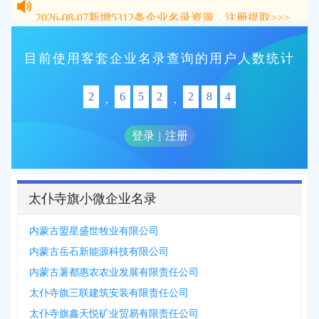
2026-08-07
新增
5312
条企业名录资源，注册提取>>>
目前使用客套企业名录查询的用户人数统计
2
6
5
2
2
8
4
,
,
登录
|
注册
太仆寺旗小微企业名录
内蒙古盟星盛世牧业有限公司
内蒙古岳石新能源科技有限公司
内蒙古薯都惠农农业发展有限责任公司
太仆寺旗三联建筑安装有限责任公司
太仆寺旗鑫天悦矿业贸易有限责任公司