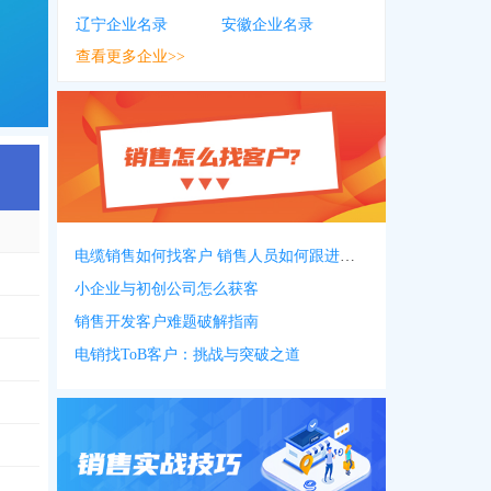
辽宁企业名录
安徽企业名录
查看更多企业>>
电缆销售如何找客户 销售人员如何跟进客户
小企业与初创公司怎么获客
822
，
0559***6802
，
0559***2572
销售开发客户难题破解指南
电销找ToB客户：挑战与突破之道