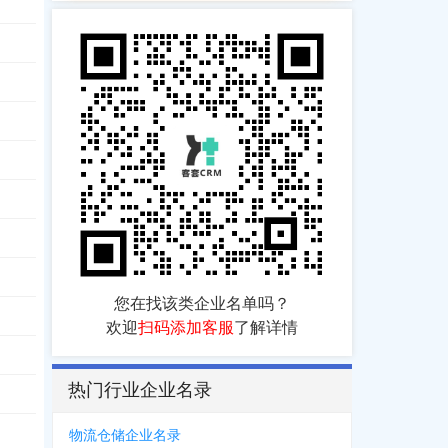
987
您在找该类企业名单吗？
822
，
0559***6802
，
0559***2572
欢迎
扫码添加客服
了解详情
热门行业企业名录
物流仓储企业名录