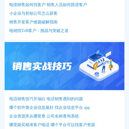
电缆销售如何找客户 销售人员如何跟进客户
小企业与初创公司怎么获客
销售开发客户难题破解指南
电销找ToB客户：挑战与突破之道
电话销售技巧开场白 电话销售遇到的问题
哪个软件查企业信息最好 找企业信息平台 app
企业资源库从哪里查 公司名称查询系统
哪里能买精准客户电话 哪个平台可以找客户资源