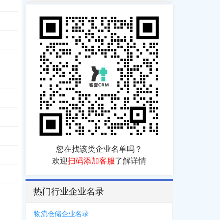
116
628
，
0546***9627
729
，
0546***2879
您在找该类企业名单吗？
266
，
0546***1896
欢迎
扫码添加客服
了解详情
896
，
0546***9266
热门行业企业名录
705
，
0546***0725
，
1358***9009
，
0546***7015
，
0546***0701
，
0546***
267
，
1876***8085
，
1870***9768
，
1865***6631
，
0546***0503
，
0546***
物流仓储企业名录