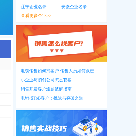
辽宁企业名录
安徽企业名录
查看更多企业>>
电缆销售如何找客户 销售人员如何跟进客户
116
小企业与初创公司怎么获客
销售开发客户难题破解指南
电销找ToB客户：挑战与突破之道
266
，
0546***1896
896
，
0546***9266
705
，
0546***0725
，
1358***9009
，
0546***7015
，
0546***0701
，
0546***