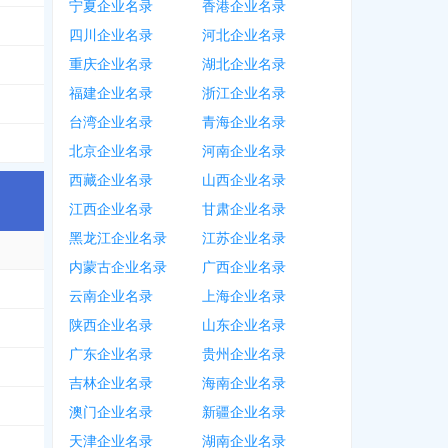
宁夏企业名录
香港企业名录
4350
，
1348***5826
，
1336***3610
，
1587***8800
，
1378***3165
，
1343**
四川企业名录
河北企业名录
*4664
，
1363***1378
，
0755***3360
，
1882***0900
，
1363***7958
，
1336*
重庆企业名录
湖北企业名录
福建企业名录
浙江企业名录
6800
，
1386***7773
，
0574****9136
，
1338***8330
，
1350***7825
，
1396*
台湾企业名录
青海企业名录
7618
，
1358***1227
，
0536***2886
，
1396***5230
，
1310***0958
，
1350**
北京企业名录
河南企业名录
西藏企业名录
山西企业名录
江西企业名录
甘肃企业名录
黑龙江企业名录
江苏企业名录
内蒙古企业名录
广西企业名录
**0760
，
1309***0096
，
0510****0810
云南企业名录
上海企业名录
陕西企业名录
山东企业名录
7835
，
1335***8530
，
0543***8000
，
1530***5573
，
4008696888
，
0543***
广东企业名录
贵州企业名录
***3898
，
0731****3889
吉林企业名录
海南企业名录
**7816
，
1558***9676
，
0731****2815
澳门企业名录
新疆企业名录
天津企业名录
湖南企业名录
7448
，
1303***1826
，
1554***9988
，
1851***0602
，
1385***9119
，
1770**