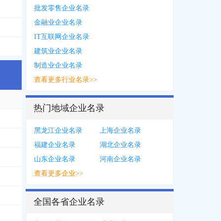
2999
批发零售企业名录
金融业企业名录
**7588
IT互联网企业名录
*9939
，
1371***0151
，
0225***2631
，
0755****4551
，
0203***8888
，
0208
建筑业企业名录
制造业企业名录
查看更多行业名录>>
热门地域企业名录
5950
，
0108***0795
，
0105***1818
，
1520***9065
，
1868***6938
，
1361**
黑龙江企业名录
上海企业名录
**3721
，
0591****0122
，
0591****0100
，
1508***3624
，
0591****0113
，
1
福建企业名录
湖北企业名录
*0231
，
1372***2908
，
1342***4093
，
0755****9299
，
0755****5565
，
136
山东企业名录
河南企业名录
查看更多企业>>
4886
，
1381***5241
，
0411****0297
，
0236***1809
，
0236***5020
，
1568*
89803
全国各省企业名录
**2306
，
1895***4360
，
1588***7765
，
1373***7800
，
1988***0929
，
0574