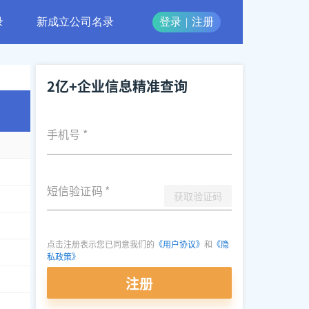
录
新成立公司名录
登录
|
注册
2亿+企业信息精准查询
手机号
*
**0760
，
1309***0096
，
0510****0810
短信验证码
*
获取验证码
7835
，
1335***8530
，
0543***8000
，
1530***5573
，
4008696888
，
0543***
***3898
，
0731****3889
点击注册表示您已同意我们的
《用户协议》
和
《隐
**7816
，
1558***9676
，
0731****2815
私政策》
注册
7448
，
1303***1826
，
1554***9988
，
1851***0602
，
1385***9119
，
1770**
****7092