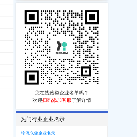
***3111
，
0755****2019
，
0755****7127
，
0755****2824
，
0771***0348
，
****9805
，
0791****7237
，
0757****0094
***1688
，
0575****2976
，
0575****2973
，
1375***5713
4097
，
0756***9666
，
0756***2116
，
0756***8628
，
1381***9330
，
400114
您在找该类企业名单吗？
***2088
，
0755****1130
，
0755****2571
，
0755****2955
欢迎
扫码添加客服
了解详情
3318
热门行业企业名录
*3063
，
0755****8688
，
0755****2888
，
0755****2018
，
0755****2656
，
1
物流仓储企业名录