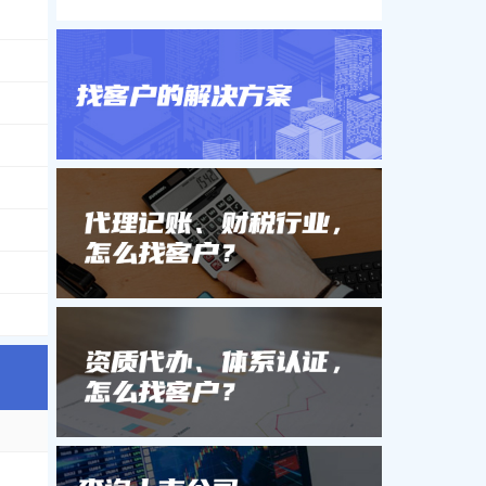
19****2922
，
05198122988-8614
，
0519****9888-614
0826
，
1581***6795