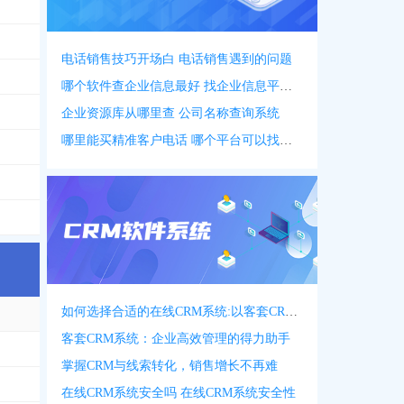
***8008
6035
，
0255***6310
，
0255***5110
，
0255***6011
，
0255***6033
，
0255**
电话销售技巧开场白 电话销售遇到的问题
哪个软件查企业信息最好 找企业信息平台 app
企业资源库从哪里查 公司名称查询系统
哪里能买精准客户电话 哪个平台可以找客户资源
2689
如何选择合适的在线CRM系统:以客套CRM系统为例
客套CRM系统：企业高效管理的得力助手
3318
掌握CRM与线索转化，销售增长不再难
在线CRM系统安全吗 在线CRM系统安全性