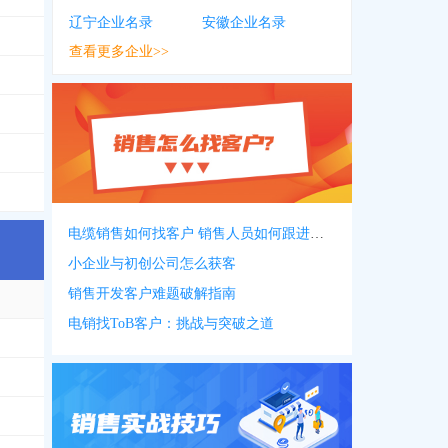
辽宁企业名录
安徽企业名录
****7092
查看更多企业>>
***3111
，
0755****2019
，
0755****7127
，
0755****2824
，
0771***0348
，
****9805
，
0791****7237
，
0757****0094
电缆销售如何找客户 销售人员如何跟进客户
小企业与初创公司怎么获客
销售开发客户难题破解指南
电销找ToB客户：挑战与突破之道
****0698
，
0519****6003
，
0519****6027
，
0519****6015
，
0519****6026
2495
，
1350***7503
，
0519****7688
，
1896***6611
，
0519****5888
，
0519