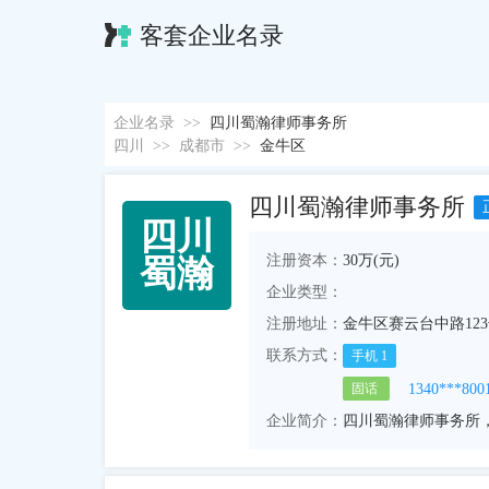
客套企业名录
企业名录
>>
四川蜀瀚律师事务所
四川
>>
成都市
>>
金牛区
四川蜀瀚律师事务所
四
川
注册资本：
30万(元)
蜀
瀚
企业类型：
注册地址：
金牛区赛云台中路123号
联系方式：
手机
1
1340***800
固话
企业简介：
四川蜀瀚律师事务所，