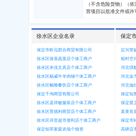
（不含危险货物）（依
营项目以批准文件或许
徐水区企业名录
保定
保定市昕泓郡合商贸有限公司
定兴荣
徐水区保喜蔬菜店个体工商户
租时空
徐水区米佳文具店个体工商户
河北璟
徐水区杨威牛羊肉铺个体工商户
河北金
徐水区畅顺餐饮店个体工商户
河北伽
保定千淘商贸有限公司
保定知
徐水区孟祥敏服装店个体工商户
保定星
徐水区景德利商贸店个体工商户
直隶良
徐水区诗音超市便利店个体工商户
保定市
保定铂萃家庭农场个独资
高碑店