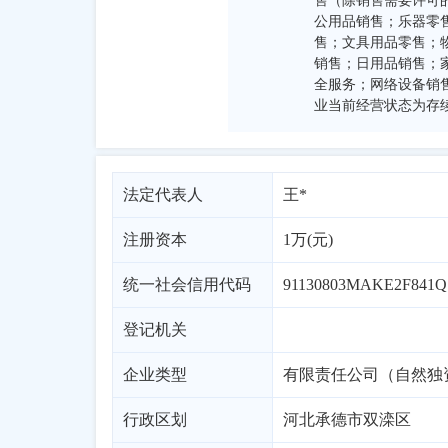
售（除销售需要许可
公用品销售；乐器零
售；文具用品零售；
销售；日用品销售；
全服务；网络设备销
业当前经营状态为存
法定代表人
王*
注册资本
1万(元)
统一社会信用代码
91130803MAKE2F841Q
登记机关
企业类型
有限责任公司（自然独
行政区划
河北
承德市
双滦区