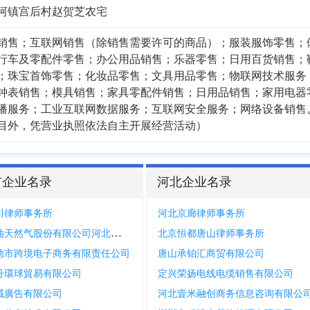
河镇宫后村赵贺芝农宅
销售；互联网销售（除销售需要许可的商品）；服装服饰零售；
行车及零配件零售；办公用品销售；乐器零售；日用百货销售；
；珠宝首饰零售；化妆品零售；文具用品零售；物联网技术服务
钟表销售；模具销售；家具零配件销售；日用品销售；家用电器
播服务；工业互联网数据服务；互联网安全服务；网络设备销售
目外，凭营业执照依法自主开展经营活动）
市企业名录
河北企业名录
川律师事务所
河北京廊律师事务所
中国石油天然气股份有限公司河北承德销售分公司承德县高寺台加气站
北京恒都唐山律师事务所
德市跨境电子商务有限责任公司
唐山承铂汇商贸有限公司
丹環球貿易有限公司
定兴荣扬电线电缆销售有限公司
域廣告有限公司
河北壹米融创商务信息咨询有限公