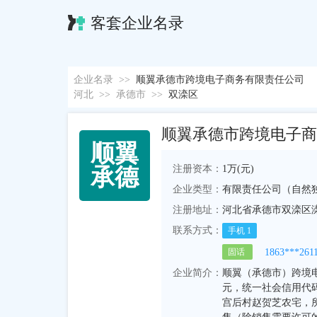
客套企业名录
企业名录
>>
顺翼承德市跨境电子商务有限责任公司
河北
>>
承德市
>>
双滦区
顺翼承德市跨境电子商
顺
翼
注册资本：
1万(元)
承
德
企业类型：
有限责任公司（自然
注册地址：
河北省承德市双滦区
联系方式：
手机
1
1863***261
固话
企业简介：
顺翼（承德市）跨境电
元，统一社会信用代码为
宫后村赵贺芝农宅，