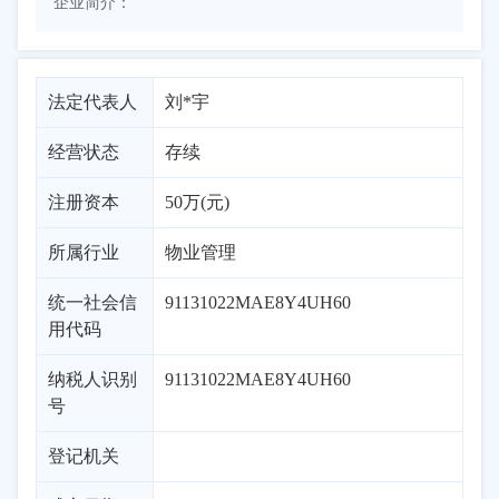
企业简介：
法定代表人
刘*宇
经营状态
存续
注册资本
50万(元)
所属行业
物业管理
统一社会信
91131022MAE8Y4UH60
用代码
纳税人识别
91131022MAE8Y4UH60
号
登记机关