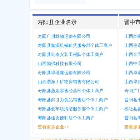
寿阳县企业名录
晋中
寿阳广川载物运输有限公司
山西韵
寿阳县鑫源机械租赁服务部个体工商户
山西佼
寿阳县宏泰安装工程队个体工商户
山西金
山西励强科技有限公司
山西中
寿阳县华瑾鑫运输有限公司
山西卓
山西浩海工矿物资销售有限公司
山西华
寿阳县燕姐零售经营部个体工商户
寿阳广
寿阳县鲜引力食品销售店个体工商户
昔阳县
寿阳县爱车坊清洁服务部个体工商户
榆社县
寿阳县佳友便利店个体工商户
昔阳县
查看更多企业>>
查看更
2026-08-07
新增
5312
条企业名录资源，注册提取