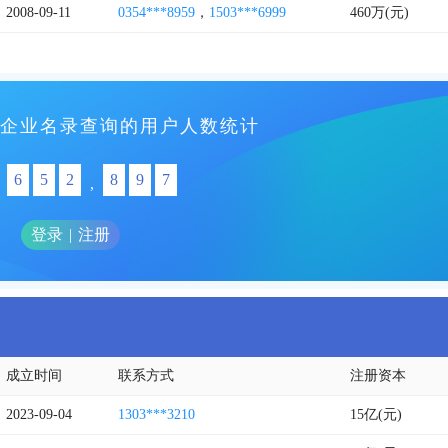
2008-09-11
0354***8959
，
1503***6999
460万(元)
企业名录查询的用户人数统计
6
5
2
8
9
7
,
登录
|
注册
成立时间
联系方式
注册资本
2023-09-04
1303***3210
15亿(元)