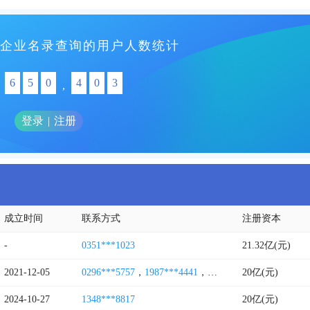
企业名录查询的用户人数统计
6
5
0
4
0
3
,
登录
|
注册
成立时间
联系方式
注册资本
-
0351***1023
21.32亿(元)
2021-12-05
0296***5757
，
1987***4441
，
4008838845
20亿(元)
2024-10-27
1348***8817
20亿(元)