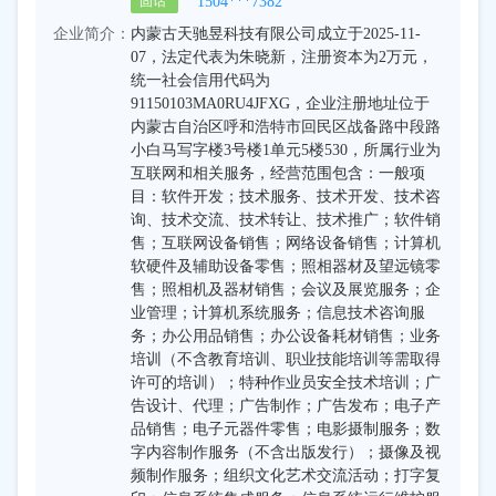
1504***7382
固话
企业简介：
内蒙古天驰昱科技有限公司成立于2025-11-
07，法定代表为朱晓新，注册资本为2万元，
统一社会信用代码为
91150103MA0RU4JFXG，企业注册地址位于
内蒙古自治区呼和浩特市回民区战备路中段路
小白马写字楼3号楼1单元5楼530，所属行业为
互联网和相关服务，经营范围包含：一般项
目：软件开发；技术服务、技术开发、技术咨
询、技术交流、技术转让、技术推广；软件销
售；互联网设备销售；网络设备销售；计算机
软硬件及辅助设备零售；照相器材及望远镜零
售；照相机及器材销售；会议及展览服务；企
业管理；计算机系统服务；信息技术咨询服
务；办公用品销售；办公设备耗材销售；业务
培训（不含教育培训、职业技能培训等需取得
许可的培训）；特种作业员安全技术培训；广
告设计、代理；广告制作；广告发布；电子产
品销售；电子元器件零售；电影摄制服务；数
字内容制作服务（不含出版发行）；摄像及视
频制作服务；组织文化艺术交流活动；打字复