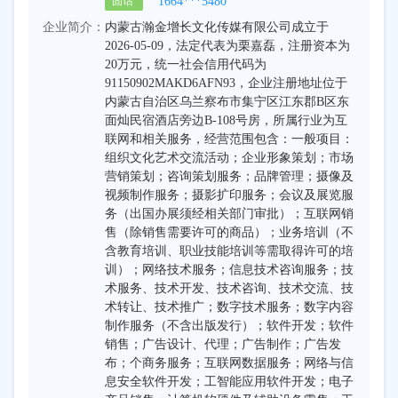
1664***5480
固话
企业简介：
内蒙古瀚金增长文化传媒有限公司成立于
2026-05-09，法定代表为栗嘉磊，注册资本为
20万元，统一社会信用代码为
91150902MAKD6AFN93，企业注册地址位于
内蒙古自治区乌兰察布市集宁区江东郡B区东
面灿民宿酒店旁边B-108号房，所属行业为互
联网和相关服务，经营范围包含：一般项目：
组织文化艺术交流活动；企业形象策划；市场
营销策划；咨询策划服务；品牌管理；摄像及
视频制作服务；摄影扩印服务；会议及展览服
务（出国办展须经相关部门审批）；互联网销
售（除销售需要许可的商品）；业务培训（不
含教育培训、职业技能培训等需取得许可的培
训）；网络技术服务；信息技术咨询服务；技
术服务、技术开发、技术咨询、技术交流、技
术转让、技术推广；数字技术服务；数字内容
制作服务（不含出版发行）；软件开发；软件
销售；广告设计、代理；广告制作；广告发
布；个商务服务；互联网数据服务；网络与信
息安全软件开发；工智能应用软件开发；电子