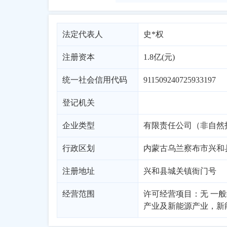
法定代表人
史*权
注册资本
1.8亿(元)
统一社会信用代码
911509240725933197
登记机关
企业类型
行政区划
内蒙古
乌兰察布市
兴和
注册地址
兴和县城关镇衙门号
经营范围
许可经营项目：无 一
产业及新能源产业，新