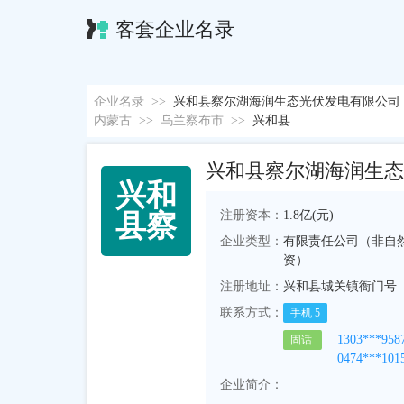
客套企业名录
企业名录
>>
兴和县察尔湖海润生态光伏发电有限公司
内蒙古
>>
乌兰察布市
>>
兴和县
兴和县察尔湖海润生态
兴
和
注册资本：
1.8亿(元)
县
察
企业类型：
有限责任公司（非自
资）
注册地址：
兴和县城关镇衙门号
联系方式：
手机
5
1303***958
固话
0474***101
企业简介：