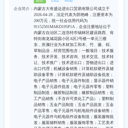
1312***0192
固话
企业简介：
内蒙古大有盛达进出口贸易有限公司成立于
2026-04-28，法定代表为郭艳峰，注册资本为
200万元，统一社会信用代码为
91152501MAKD195P1A，企业注册地址位于
内蒙古自治区二连浩特市锡林区建设路西、肯
特街南龙城花园小区A区2号楼一单元三楼
东，所属行业为木材加工和木、竹、藤、棕、
草制品业，经营范围包含：一般项目：技术服
务、技术开发、技术咨询、技术交流、技术转
让、技术推广；技术进出口；货物进出口；进
出口代理；机械设备销售；计算机软硬件及辅
助设备零售；计算机软硬件及辅助设备批发；
电子产品销售；电子元器件制造；显示器件销
售；电子元器件批发；电子元器件零售；塑料
制品制造；橡胶制品制造；橡胶制品销售；化
工产品销售（不含许可类化工产品）；塑料制
品销售；五金产品制造；五金产品批发；五金
产品零售；电子元器件与机电组件设备销售；
电子元器件与机电组件设备制造；服装服饰批
发；服装辅料销售；服装服饰零售；工艺美术