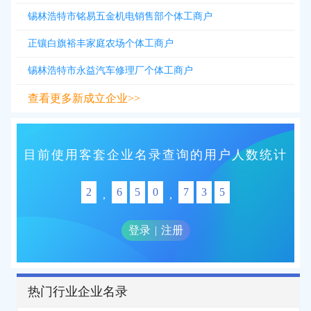
锡林浩特市铭易五金机电销售部个体工商户
正镶白旗裕丰家庭农场个体工商户
锡林浩特市永益汽车修理厂个体工商户
查看更多新成立企业>>
目前使用客套企业名录查询的用户人数统计
2
6
5
0
7
3
5
,
,
登录
|
注册
热门行业企业名录