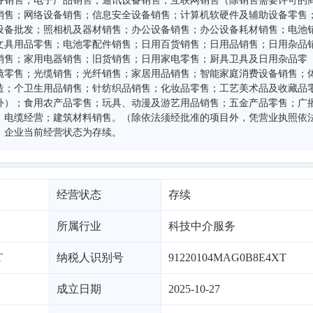
备销售；电子产品销售；通讯设备销售；互联网销售（除销售需要许可的
销售；网络设备销售；信息安全设备销售；计算机软硬件及辅助设备零售
设备批发；照相机及器材销售；办公设备销售；办公设备耗材销售；电池
文具用品零售；电池零配件销售；日用百货销售；日用品销售；日用杂品
销售；家用电器销售；旧货销售；日用家电零售；厨具卫具及日用杂品零
镜零售；光缆销售；光纤销售；家居用品销售；智能家庭消费设备销售；
造；个卫生用品销售；针纺织品销售；化妆品零售；工艺美术品及收藏品
外）；食用农产品零售；玩具、动漫及游艺用品销售；五金产品零售；广
、电缆经营；建筑材料销售。（除依法须经批准的项目外，凭营业执照依
。企业当前经营状态为存续。
经营状态
存续
所属行业
科技中介服务
T
纳税人识别号
91220104MAG0B8E4XT
成立日期
2025-10-27