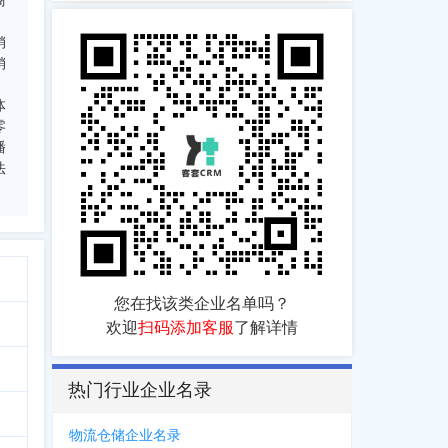
商
；
销
销
体
零
播
法
您在找该类企业名单吗？
欢迎
扫码添加客服
了解详情
热门行业企业名录
物流仓储企业名录