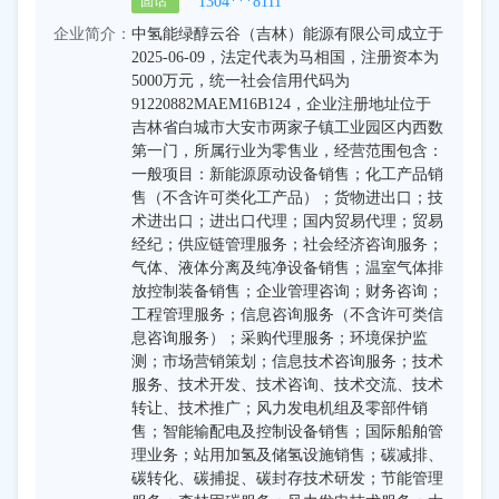
1304***8111
固话
企业简介：
中氢能绿醇云谷（吉林）能源有限公司成立于
2025-06-09，法定代表为马相国，注册资本为
5000万元，统一社会信用代码为
91220882MAEM16B124，企业注册地址位于
吉林省白城市大安市两家子镇工业园区内西数
第一门，所属行业为零售业，经营范围包含：
一般项目：新能源原动设备销售；化工产品销
售（不含许可类化工产品）；货物进出口；技
术进出口；进出口代理；国内贸易代理；贸易
经纪；供应链管理服务；社会经济咨询服务；
气体、液体分离及纯净设备销售；温室气体排
放控制装备销售；企业管理咨询；财务咨询；
工程管理服务；信息咨询服务（不含许可类信
息咨询服务）；采购代理服务；环境保护监
测；市场营销策划；信息技术咨询服务；技术
服务、技术开发、技术咨询、技术交流、技术
转让、技术推广；风力发电机组及零部件销
售；智能输配电及控制设备销售；国际船舶管
理业务；站用加氢及储氢设施销售；碳减排、
碳转化、碳捕捉、碳封存技术研发；节能管理