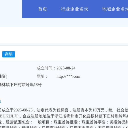
首页
行业企业名录
地域企业名
存续
成立时间：
2025-08-24
独资）
网址：
http://***.com
林镇下庄村犁岭坞18号
6
立于2025-08-25，法定代表为程樟喜，注册资本为10万元，统一社会
4MAEUK2JL7P，企业注册地址位于浙江省衢州市开化县杨林镇下庄村犁岭坞1
业，经营范围包含：一般项目：珠宝首饰批发；珠宝首饰零售；美发饰品