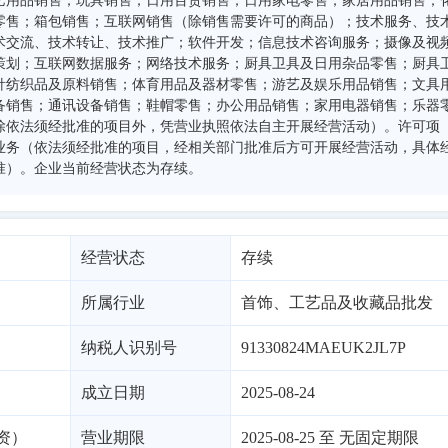
艺用品销售；玩具销售；日用百货销售；日用家电零售；家居用品销售；
零售；箱包销售；互联网销售（除销售需要许可的商品）；技术服务、技
术交流、技术转让、技术推广；软件开发；信息技术咨询服务；摄像及视
策划；互联网数据服务；网络技术服务；厨具卫具及日用杂品零售；厨具
针纺织品及原料销售；体育用品及器材零售；游艺及娱乐用品销售；文具
备销售；通讯设备销售；鞋帽零售；办公用品销售；家用电器销售；乐器
除依法须经批准的项目外，凭营业执照依法自主开展经营活动）。许可项
业务（依法须经批准的项目，经相关部门批准后方可开展经营活动，具体
准）。企业当前经营状态为存续。
经营状态
存续
所属行业
首饰、工艺品及收藏品批发
纳税人识别号
91330824MAEUK2JL7P
成立日期
2025-08-24
资）
营业期限
2025-08-25 至 无固定期限