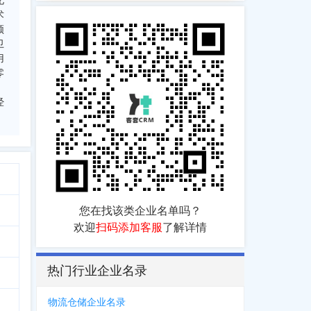
化
术
频
卫
用
零
经
您在找该类企业名单吗？
欢迎
扫码添加客服
了解详情
热门行业企业名录
物流仓储企业名录