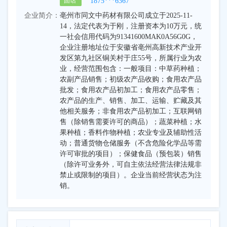
1875***6367
固话
企业简介：
亳州市同文中药材有限公司成立于2025-11-
14，法定代表为于刚，注册资本为10万元，统
一社会信用代码为91341600MAK0A56G0G，
企业注册地址位于安徽省亳州高新技术产业开
发区第九社区铜关村于庄55号，所属行业为农
业，经营范围包含：一般项目：中草药种植；
农副产品销售；初级农产品收购；食用农产品
批发；食用农产品初加工；食用农产品零售；
农产品的生产、销售、加工、运输、贮藏及其
他相关服务；非食用农产品初加工；互联网销
售（除销售需要许可的商品）；蔬菜种植；水
果种植；香料作物种植；农业专业及辅助性活
动；普通货物仓储服务（不含危险化学品等需
许可审批的项目）；保健食品（预包装）销售
（除许可业务外，可自主依法经营法律法规非
禁止或限制的项目）。企业当前经营状态为注
销。