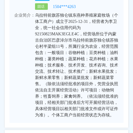
1504***4263
固话
企业简介：
乌拉特前旗苏独仑镇东燕种养殖家庭牧场（个
体工商户）成立于2025-12-31，经营者为李卫
全，统一社会信用代码为
92150823MAK3EGLE4C，经营场所位于内蒙
古自治区巴彦淖尔市乌拉特前旗苏独仑镇苏独
仑村半梁组11号，所属行业为农业，经营范围
包含：一般项目：谷物种植；豆类种植；油料
种植；薯类种植；蔬菜种植；花卉种植；水果
种植；技术服务、技术开发、技术咨询、技术
交流、技术转让、技术推广；新鲜水果批发；
新鲜水果零售；新鲜蔬菜批发；新鲜蔬菜零
售。（除依法须经批准的项目外，凭营业执照
依法自主开展经营活动）许可项目：动物饲
养；牲畜饲养；家禽饲养。（依法须经批准的
项目，经相关部门批准后方可开展经营活动，
具体经营项目以相关部门批准文件或许可证件
为准）。个体工商户当前经营状态为存续。