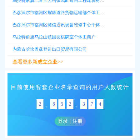
乌拉特后旗巴音宝力格镇鸿旺道路工程建筑材料部个体工商户
巴彦淖尔市临河区耀康道路货物运输部个体工商户
巴彦淖尔市临河区璐信通讯设备维修中心个体工商户
乌拉特前旗乌拉山镇国友棋牌室个体工商户
内蒙古哈坎奥兹登进出口贸易有限公司
查看更多新成立企业>>
目前使用客套企业名录查询的用户人数统计
2
6
5
2
3
7
4
,
,
登录
|
注册