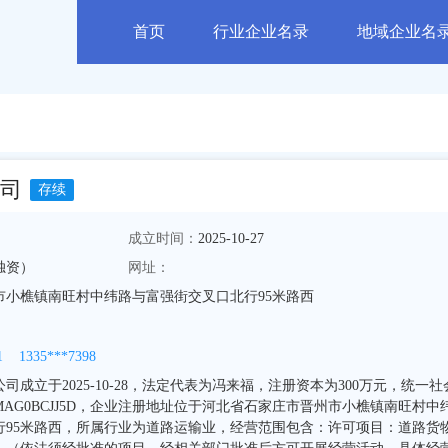
首页
行业企业名录
地域企业名
司
存续
成立时间：
2025-10-27
独资）
网址：
市小樵镇南旺村中纬路与富强街交叉口北行95米路西
1
1335***7398
成立于2025-10-28，法定代表为冯来福，注册资本为300万元，统一社
83MAG0BCJJ5D，企业注册地址位于河北省石家庄市晋州市小樵镇南旺村中
行95米路西，所属行业为道路运输业，经营范围包含：许可项目：道路货