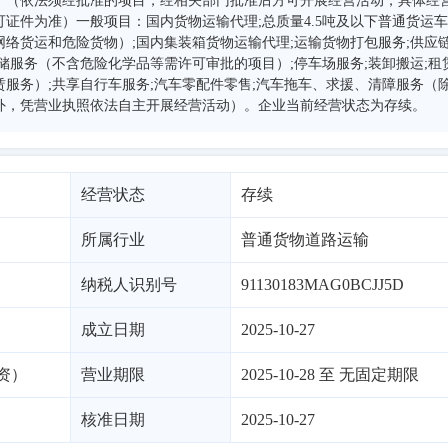
）（依法须经批准的项目，经相关部门批准后方可开展经营活动，具体经
证件为准）一般项目：国内货物运输代理;总质量4.5吨及以下普通货运车
络货运和危险货物）;国内集装箱货物运输代理;运输货物打包服务;供应
储服务（不含危险化学品等需许可审批的项目）;停车场服务;装卸搬运;租
服务）;共享自行车服务;汽车零配件零售;汽车拖车、求援、清障服务（
外，凭营业执照依法自主开展经营活动）。企业当前经营状态为存续。
经营状态
存续
所属行业
普通货物道路运输
纳税人识别号
91130183MAG0BCJJ5D
成立日期
2025-10-27
资）
营业期限
2025-10-28 至 无固定期限
核准日期
2025-10-27