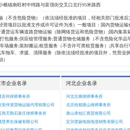
小樵镇南旺村中纬路与富强街交叉口北行95米路西
输（不含危险货物）（依法须经批准的项目，经相关部门批准后
经营项目以批准文件或许可证件为准）一般项目：国内货物运输
下普通货运车辆道路货物运输（除网络货运和危险货物）;国内集装
物打包服务;供应链管理服务;普通货物仓储服务（不含危险化学品
车场服务;装卸搬运;租赁服务（不含许可类租赁服务）;共享自行
;汽车拖车、求援、清障服务（除依法须经批准的项目外，凭营业
动）
庄市企业名录
河北企业名录
夏苏州律师事务所
河北京廊律师事务所
安安伴宠货物运输代理有限公司
北京恒都唐山律师事务所
万商天勤石家庄律师事务所
唐山承铂汇商贸有限公司
载慧养生保健有限公司
定兴荣扬电线电缆销售有限公司