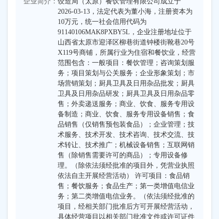
企业简介：
饺造局（太原）餐饮管理有限公司成立于
2026-03-13，法定代表为董小海，注册资本为
10万元，统一社会信用代码为
91140106MAK8PXBY5L，企业注册地址位于
山西省太原市迎泽区柳巷街道钟楼街靴巷20号
X119号商铺，所属行业为住宿和餐饮业，经营
范围包含：一般项目：餐饮管理；咨询策划服
务；项目策划与公关服务；企业形象策划；市
场营销策划；厨具卫具及日用杂品批发；厨具
卫具及日用杂品研发；厨具卫具及日用杂品零
售；外卖递送服务；商业、饮食、服务专用设
备制造；商业、饮食、服务专用设备销售；食
品销售（仅销售预包装食品）；企业管理；技
术服务、技术开发、技术咨询、技术交流、技
术转让、技术推广；机械设备销售；互联网销
售（除销售需要许可的商品）；专用设备修
理。（除依法须经批准的项目外，凭营业执照
依法自主开展经营活动） 许可项目：食品销
售；餐饮服务；食品生产；第一类增值电信业
务；第二类增值电信业务。（依法须经批准的
项目，经相关部门批准后方可开展经营活动，
具体经营项目以相关部门批准文件或许可证件