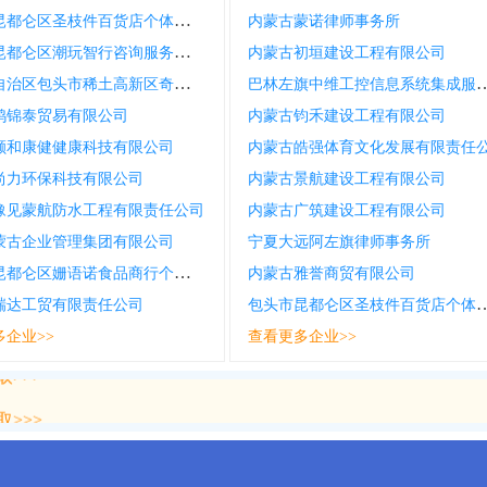
包头市昆都仑区圣枝件百货店个体工商户
内蒙古蒙诺律师事务所
包头市昆都仑区潮玩智行咨询服务中心个体工商户
内蒙古初垣建设工程有限公司
内蒙古自治区包头市稀土高新区奇品聚商贸有限公司
巴林左旗中维工控信息系统集成
鸿锦泰贸易有限公司
内蒙古钧禾建设工程有限公司
颐和康健健康科技有限公司
内蒙古皓强体育文化发展有限责任
尚力环保科技有限公司
内蒙古景航建设工程有限公司
豫见蒙航防水工程有限责任公司
内蒙古广筑建设工程有限公司
蒙古企业管理集团有限公司
宁夏大远阿左旗律师事务所
包头市昆都仑区姗语诺食品商行个体工商户
内蒙古雅誉商贸有限公司
包头市昆都仑区圣枝件百
瑞达工贸有限责任公司
多企业>>
查看更多企业>>
>>>
>>>