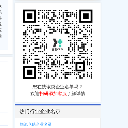
；
软
系
科
服
应
除
您在找该类企业名单吗？
欢迎
扫码添加客服
了解详情
热门行业企业名录
物流仓储企业名录