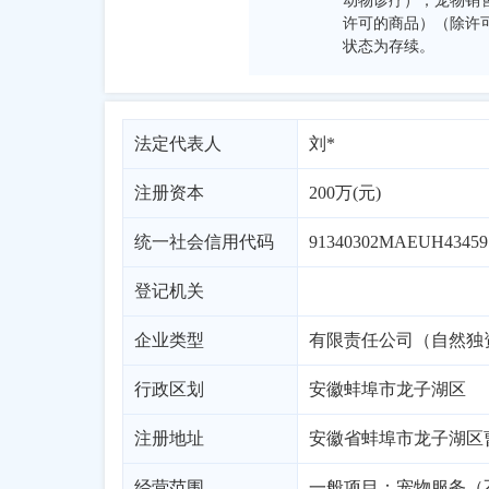
动物诊疗）；宠物销
许可的商品）（除许
状态为存续。
法定代表人
刘*
注册资本
200万(元)
统一社会信用代码
91340302MAEUH43459
登记机关
企业类型
有限责任公司（自然独
行政区划
安徽
蚌埠市
龙子湖区
注册地址
安徽省蚌埠市龙子湖区曹
经营范围
一般项目：宠物服务（