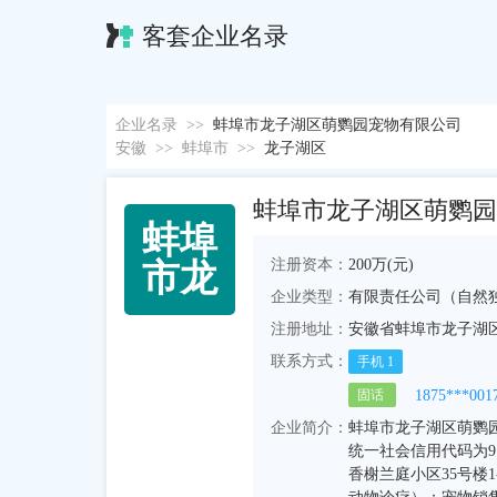
客套企业名录
企业名录
>>
蚌埠市龙子湖区萌鹦园宠物有限公司
安徽
>>
蚌埠市
>>
龙子湖区
蚌埠市龙子湖区萌鹦园
蚌
埠
注册资本：
200万(元)
市
龙
企业类型：
有限责任公司（自然
注册地址：
安徽省蚌埠市龙子湖区
联系方式：
手机
1
1875***001
固话
企业简介：
蚌埠市龙子湖区萌鹦园宠
统一社会信用代码为91
香榭兰庭小区35号楼