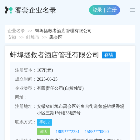
客套企业名录
登录
|
注册
企业名录
>>
蚌埠拯救者酒店管理有限公司
安徽
>>
蚌埠市
>>
禹会区
蚌埠拯救者酒店管理有限公司
存续
注册资本：
10万(元)
成立时间：
2025-06-25
企业类型：
有限责任公司(自然独资)
网址：
注册地址：
安徽省蚌埠市禹会区钓鱼台街道荣盛锦绣香堤
小区三期1号楼33层5号
联系方式：
手机
2
1809***2251
1588***0820
固话