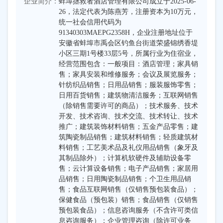
企业简介：
蚌埠拯救者酒店管理有限公司成立于2025-06-
26，法定代表为陈燕芳，注册资本为10万元，
统一社会信用代码为
91340303MAEPG2358H，企业注册地址位于
安徽省蚌埠市禹会区钓鱼台街道荣盛锦绣香堤
小区三期1号楼33层5号，所属行业为住宿业，
经营范围包含：一般项目：酒店管理；家具销
售；家具安装和维修服务；会议及展览服务；
针纺织品销售；日用品销售；服装服饰零售；
日用百货销售；建筑物清洁服务；互联网销售
（除销售需要许可的商品）；技术服务、技术
开发、技术咨询、技术交流、技术转让、技术
推广；建筑装饰材料销售；五金产品零售；建
筑陶瓷制品销售；建筑材料销售；轻质建筑材
料销售；工艺美术品及礼仪用品销售（象牙及
其制品除外）；计算机软硬件及辅助设备零
售；云计算设备销售；电子产品销售；家居用
品销售；日用陶瓷制品销售；个卫生用品销
售；食品互联网销售（仅销售预包装食品）；
保健食品（预包装）销售；食品销售（仅销售
预包装食品）；信息咨询服务（不含许可类信
息咨询服务）；企业管理咨询（除许可业务