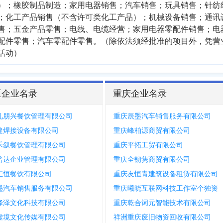
）；橡胶制品制造；家用电器销售；汽车销售；玩具销售；针纺
；化工产品销售（不含许可类化工产品）；机械设备销售；通讯
售；五金产品零售；电线、电缆经营；家用电器零配件销售；电
配件零售；汽车零配件零售。（除依法须经批准的项目外，凭营
活动）
区企业名录
重庆企业名录
礼朋兴餐饮管理有限公司
重庆辰墨汽车销售服务有限公司
建焊接设备有限公司
重庆峰柏源商贸有限公司
禾叙餐饮管理有限公司
重庆平拓工贸有限公司
普达企业管理有限公司
重庆全韧隽商贸有限公司
汇恒餐饮有限公司
重庆友恒青建筑设备租赁有限公司
墨汽车销售服务有限公司
重庆曦晓互联网科技工作室个独资
降泽文化科技有限公司
重庆乾合词元智能技术有限公司
虚境文化传媒有限公司
祥洲重庆废旧物资回收有限公司