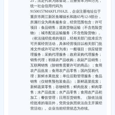
25，法定代表为陈金花，注册资本为60万元，
统一社会信用代码为
91500157MAKFLFHA2L，企业注册地址位于
重庆市两江新区鱼嘴镇长和路65号12-9部分，
所属行业为商务服务业，经营范围包含：许可
项目：食品销售；道路货物运输（不含危险货
物）；城市配送运输服务（不含危险货物）。
（依法须经批准的项目，经相关部门批准后方
可开展经营活动，具体经营项目以相关部门批
准文件或许可证件为准）一般项目：供应链管
理服务；采购代理服务；政府采购代理服务；
销售代理；初级农产品收购；农副产品销售；
互联网销售（除销售需要许可的商品）；食用
农产品批发；食用农产品零售；国内贸易代
理；新鲜水果批发；单位后勤管理服务；食品
销售（仅销售预包装食品）；新鲜蔬菜批发；
新鲜蔬菜零售；谷物销售；鲜肉批发；鲜肉零
售；水产品批发；水产品零售；食用农产品初
加工；餐饮管理；日用百货销售。（除依法须
经批准的项目外，凭营业执照依法自主开展经
营活动）。企业当前经营状态为存续。